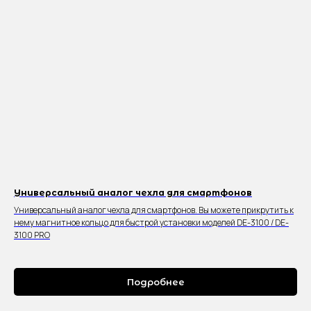
Универсальный аналог чехла для смартфонов
Универсальный аналог чехла для смартфонов. Вы можете прикрутить к
нему магнитное кольцо для быстрой установки моделей DE-3100 / DE-
3100 PRO
Подробнее