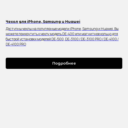
Чехол для iPhone, Samsung и Huawei
Доступны чехлы на популярные модели iPhone, Samsung и Huawei. Вы
можете прикрутить к чехлу модель DE-400 или магнитное кольцо для
быстрой установки моделей DE-500, DE-3100 / DE-3100 PRO / DE-4100 /
DE-4100 PRO
Подробнее