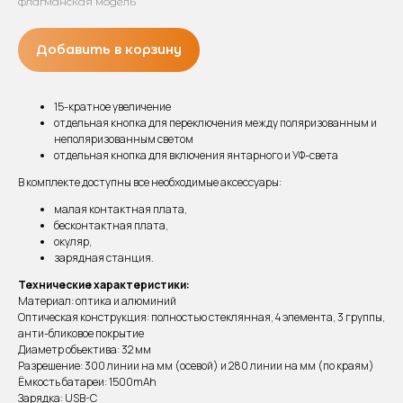
флагманская модель
Добавить в корзину
15-кратное увеличение
отдельная кнопка для переключения между поляризованным и
неполяризованным светом
отдельная кнопка для включения янтарного и УФ-света
В комплекте доступны все необходимые аксессуары:
малая контактная плата,
бесконтактная плата,
окуляр,
зарядная станция.
Технические характеристики:
Материал: оптика и алюминий
Оптическая конструкция: полностью стеклянная, 4 элемента, 3 группы,
анти-бликовое покрытие
Диаметр объектива: 32 мм
Разрешение: 300 линии на мм (осевой) и 280 линии на мм (по краям)
Ёмкость батареи: 1500mAh
Зарядка: USB-C