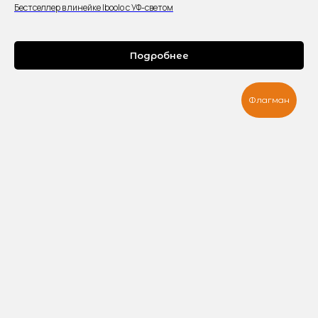
Бестселлер в линейке Iboolo с УФ-светом
Подробнее
Флагман