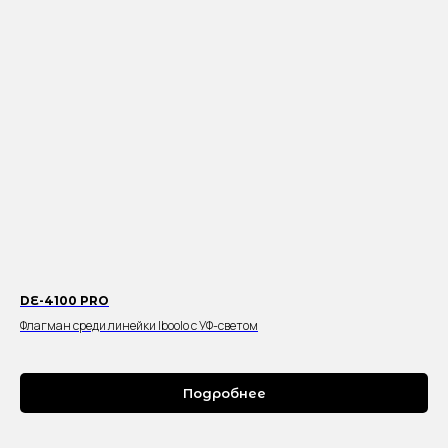
DE-4100 PRO
Флагман среди линейки Iboolo с УФ-светом
Подробнее