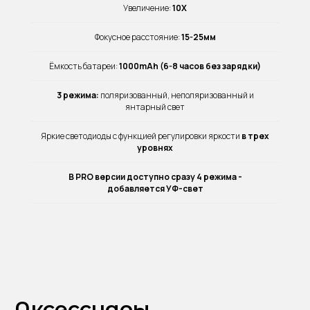
Увеличение:
10X
Фокусное расстояние:
15-25мм
Ёмкость батареи:
1000mAh (6-8 часов без зарядки)
3 режима:
поляризованный, неполяризованный и
янтарный свет
Яркие светодиоды с функцией регулировки яркости
в трех
уровнях
В PRO версии доступно сразу 4 режима -
добавляется УФ-свет
Аксессуары