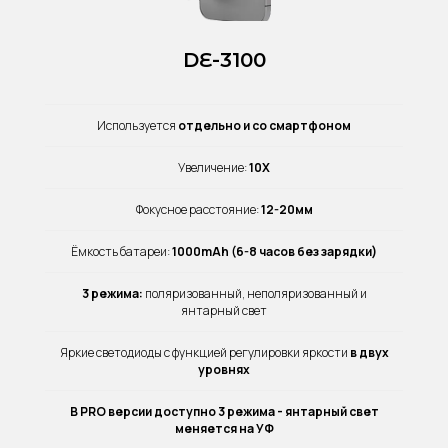
DE-3100
Используется
отдельно и со смартфоном
Увеличение:
10X
Фокусное расстояние:
12-20мм
Ёмкость батареи:
1000mAh (6-8 часов без зарядки)
3 режима:
поляризованный, неполяризованный и
янтарный свет
Яркие светодиоды с функцией регулировки яркости
в двух
уровнях
В PRO версии доступно 3 режима - янтарный свет
меняется на УФ